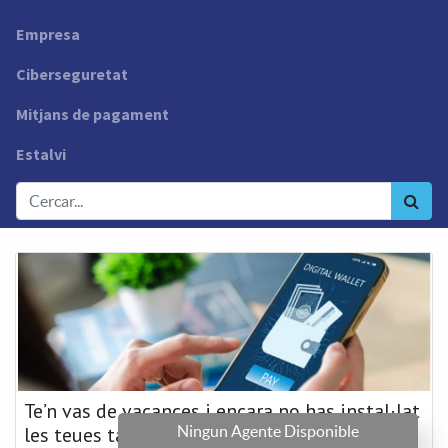
Empresa
Ciberseguretat
Mitjans de pagament
Estalvi
Te’n vas de vacances i encara no has instal·lat
Ningun Agente Disponible
les teues targetes al wallet?