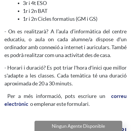
3r i 4t ESO
1r i 2n BAT
1r i 2n Cicles formatius (GM i GS)
- On es realitzarà? A l’aula d’informàtica del centre
educatiu, o aula on cada alumne/a dispose d'un
ordinador amb connexió a internet i auriculars. També
es podrà realitzar com una activitat des de casa.
- Horari i duració? Es pot triar l'hora d'inici que millor
s'adapte a les classes. Cada temàtica té una duració
aproximada de 20 a 30 minuts.
Per a més informació, pots escriure un
correu
electrònic
o emplenar este formulari.
Ningun Agente Disponible
FORMULARI