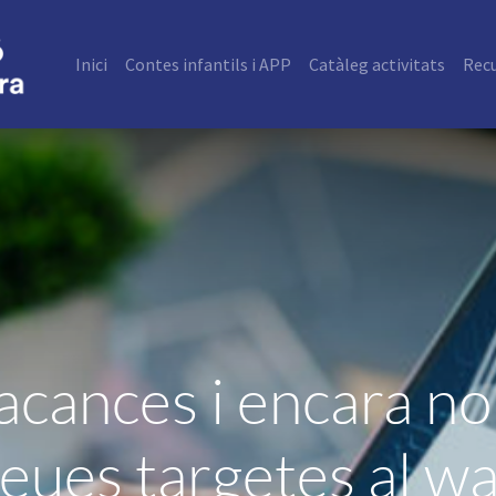
Inici
Contes infantils i APP
Catàleg activitats
Rec
acances i encara no 
teues targetes al wa