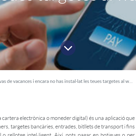
vas de vacances i encara no has instal·lat les teues targetes al wallet?
cartera electrònica o moneder digital) és una aplicació que
rs, targetes bancàries, entrades, bitllets de transport i fins
 o rellotge intel·ligent. Així, pots pagar en botigues o per