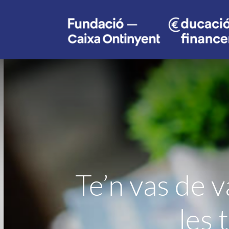
Te’n vas de v
les 