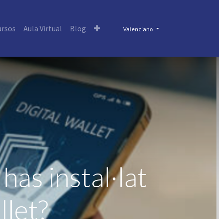
ursos
Aula Virtual
Blog
Valenciano
has instal·lat
llet?