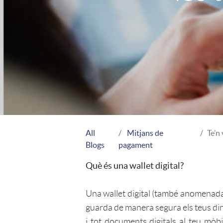
All
Mitjans de
Te’n 
Blogs
pagament
Què és una wallet digital?
Una wallet digital (també anomenada 
guarda de manera segura els teus dine
i tot documents digitals al teu mòbil