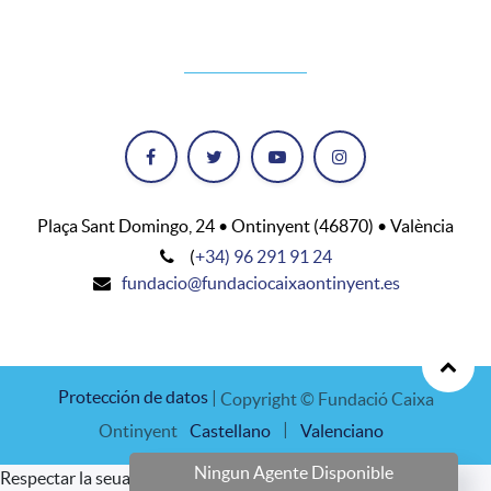
Plaça Sant Domingo, 24 • Ontinyent (46870) • València
(
+34) 96 291 91 24
fundacio@fundaciocaixaontinyent.es
Protección de datos
|
Copyright © Fundació Caixa
|
Ontinyent
Castellano
Valenciano
Ningun Agente Disponible
Respectar la seua privacitat és la nostra prioritat.